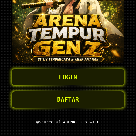
LOGIN
DAFTAR
@Source Of ARENA212 x WITG